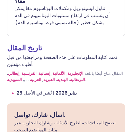
معًا؟
تناول ليسينوبريل ومكملات البوتاسيوم معًا يمكن
أن يتسبب في ارتفاع مستويات البوتاسيوم في الدم
بشكل خطير (حالة تسمى فرط بوتاسيوم الدم).
بينما يحتاج جسمك إلى البوتاسيوم ليعمل القلب
والعضلات، فإن الكثير منه يمكن أن يؤدي إلى
مشاكل خطيرة في نظم القلب أو حتى يتسبب في
تاريخ المقال
توقف القلب. يمكن أن تشمل أعراض ارتفاع
تمت كتابة المعلومات على هذه الصفحة ومراجعتها من قبل
البوتاسيوم ضعف العضلات، أو الشعور بالوخز، أو
أطباء مؤهلين.
الخفقان، ولكن غالبًا لا توجد أعراض حتى يصبح
المستوى مرتفعًا جدًا.
المقال متاح أيضًا باللغة
الإنجليزية
,
الألمانية
,
إسبانية
,
الفرنسية
,
إيطالي
,
.
البرتغالية
,
الهندية
,
العبرية
,
العربية
,، و
السويدية
25 يناير 2026
|
نُشر في الأصل
اسأل، شارك، تواصل.
تصفح المناقشات، اطرح الأسئلة، وشارك التجارب عبر
مئات المواضيع الصحية.