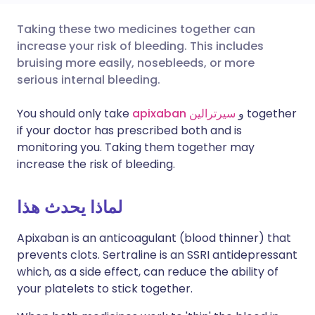
Taking these two medicines together can
🇩🇪 Deutsch
🇬🇧 English
مشاركة عبر البريد الإلكتروني
increase your risk of bleeding. This includes
bruising more easily, nosebleeds, or more
🇫🇷 Français
🇪🇸 Español
مشاركة عبر فيسبوك
serious internal bleeding.
together
و
سيرترالين
apixaban
You should only take
🇵🇹 Portugu
🇮🇹 Italiano
مشاركة عبر لينكد إن
if your doctor has prescribed both and is
monitoring you. Taking them together may
🇮🇱 עברית
مشاركة عبر X
🇮🇳 हिन्दी
increase the risk of bleeding.
🇸🇪 Svenska
🇸🇦 عربي
مشاركة عبر واتساب
لماذا يحدث هذا
Apixaban is an anticoagulant (blood thinner) that
نسخ الرابط
prevents clots. Sertraline is an SSRI antidepressant
which, as a side effect, can reduce the ability of
your platelets to stick together.