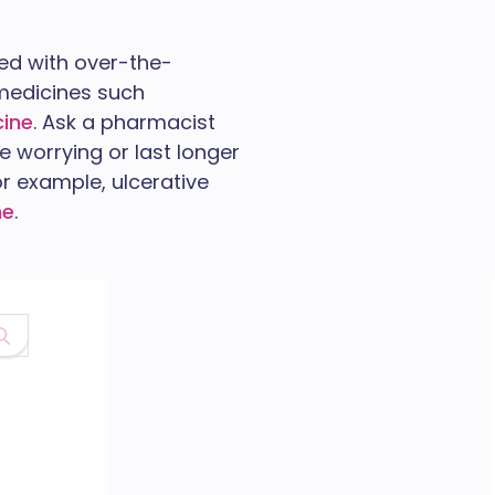
ted with over-the-
medicines such
ine
. Ask a pharmacist
e worrying or last longer
r example, ulcerative
ne
.