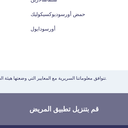
حمض أورسوديوكسيكوليك
أورسودايول
تتوافق معلوماتنا السريرية مع المعايير التي وضعتها هيئة الخدمات الصحية الوطنية في إرشاداتها لإنشاء محتوى صحي.
قم بتنزيل تطبيق المريض