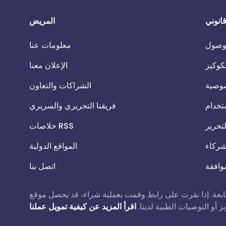
انوني
المريض
الوصول
معلومات عنا
كوكيز
الإعلان معنا
وصية
الشراكات والتعاون
تخدام
فريقنا التحريري والسريري
تحرير
خلاصات RSS
شركاء
المواقع الدولية
موافقة
اتصل بنا
ملية شراء، قد يحصل موقع Patient.info على عمولة صغيرة دون أي تكلفة إضافية عليك. هذا لا يؤثر على
 أو التوصيات الطبية لدينا.