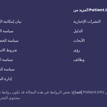
 من Patient.info
ق
النشرات الإخبارية
بيان إمكانية 
الدليل
سياسة ال
الأبحاث
سياسة الخص
رؤى
شروط الاس
وظائف
سياسة ال
سياسة ال
إدارة ال
إفصاح:
بعض الروابط في هذه المقالة قد تكون روابط تابعة. إذا نقرت على رابط وقمت بع
اقرأ المزيد عن كيفية تمويل عملنا.
محتوى التحرير