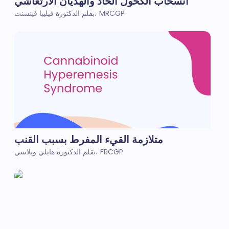
انسحاب الكحول الحاد والهذيان الارتعاشي
بقلم الدكتورة فيليبا فينسنت، MRCGP
متلازمة القيء المفرط بسبب القنب
بقلم الدكتورة هايلي ويلاسي، FRCGP