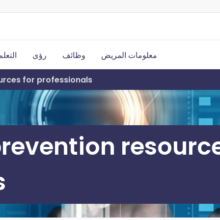
معلومات المريض
وظائف
رؤى
التعلم
rces for professionals
revention resourc
s