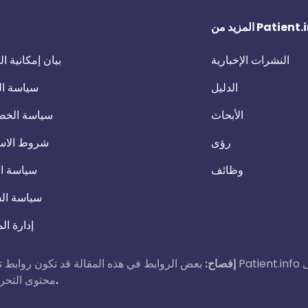
 من Patient.info
ق
النشرات الإخبارية
بيان إمكانية 
الدليل
سياسة ال
الأبحاث
سياسة الخص
رؤى
شروط الاس
وظائف
سياسة ال
سياسة ال
إدارة ال
إفصاح:
بعض الروابط في هذه المقالة قد تكون روابط تابعة. إذا نقرت على رابط وقمت بع
اقرأ المزيد عن كيفية تمويل عملنا.
محتوى التحرير