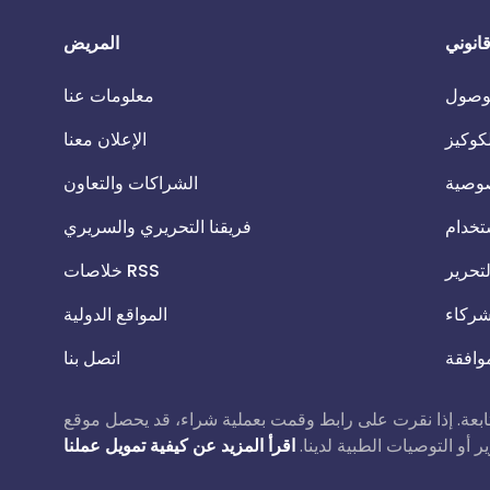
انوني
المريض
الوصول
معلومات عنا
كوكيز
الإعلان معنا
وصية
الشراكات والتعاون
تخدام
فريقنا التحريري والسريري
تحرير
خلاصات RSS
شركاء
المواقع الدولية
موافقة
اتصل بنا
ملية شراء، قد يحصل موقع Patient.info على عمولة صغيرة دون أي تكلفة إضافية عليك. هذا لا يؤثر على
 أو التوصيات الطبية لدينا.