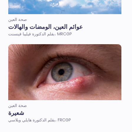
صحة العين
عوائم العين، الومضات والهالات
بقلم الدكتورة فيليبا فينسنت، MRCGP
صحة العين
شعيرة
بقلم الدكتورة هايلي ويلاسي، FRCGP