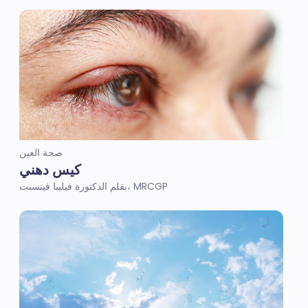
صحة العين
كيس دهني
بقلم الدكتورة فيليبا فينسنت، MRCGP