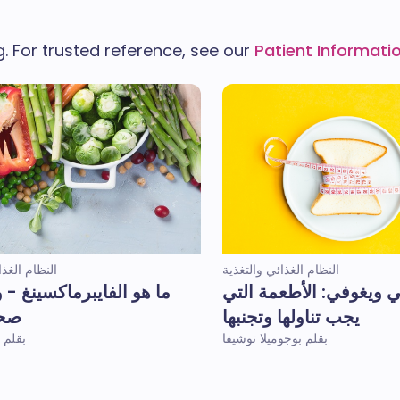
ng. For trusted reference, see our
Patient Informatio
النظام الغذائي والتغذية
النظام الغذا
ي ويغوفي: الأطعمة التي
ما هو الفايبرماكسينغ - 
يجب تناولها وتجنبها
صحت
بقلم بوجوميلا توشيفا
بقلم ف