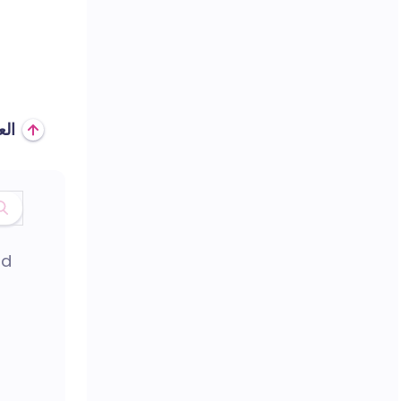
الع
nd