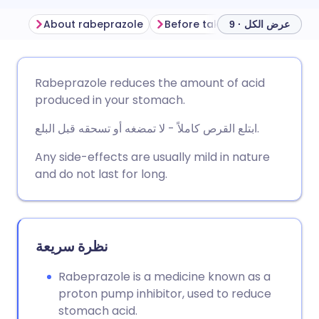
About rabeprazole
Before taking rabeprazole
عرض الكل · 9
مشاركة عبر البريد الإلكتروني
🇬🇧 English
🇩🇪 Deutsch
Rabeprazole reduces the amount of acid
produced in your stomach.
مشاركة عبر فيسبوك
🇪🇸 Español
🇫🇷 Français
ابتلع القرص كاملاً - لا تمضغه أو تسحقه قبل البلع.
مشاركة عبر لينكد إن
🇮🇹 Italiano
🇵🇹 Portugu
Any side-effects are usually mild in nature
and do not last for long.
🇮🇳 हिन्दी
مشاركة عبر X
🇮🇱 עברית
مشاركة عبر واتساب
🇸🇦 عربي
🇸🇪 Svenska
نظرة سريعة
Rabeprazole is a medicine known as a
نسخ الرابط
proton pump inhibitor, used to reduce
stomach acid.