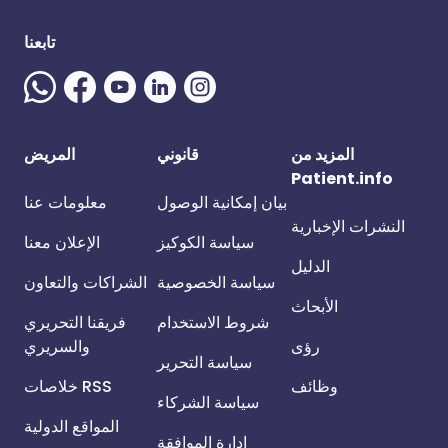
تابعنا
المزيد من
قانوني
المريض
Patient.info
بيان إمكانية الوصول
معلومات عنا
النشرات الإخبارية
سياسة الكوكيز
الإعلان معنا
الدليل
سياسة الخصوصية
الشراكات والتعاون
الأبحاث
شروط الاستخدام
فريقنا التحريري
رؤى
والسريري
سياسة التحرير
وظائف
خلاصات RSS
سياسة الشركاء
المواقع الدولية
إدارة الموافقة