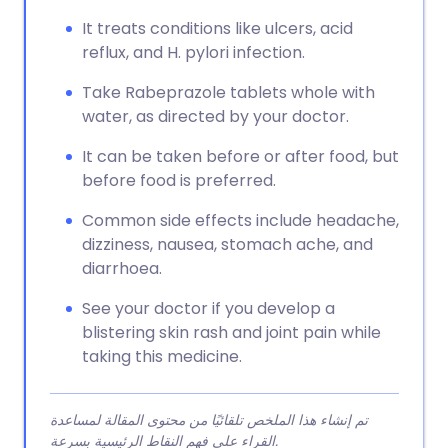
It treats conditions like ulcers, acid
reflux, and H. pylori infection.
Take Rabeprazole tablets whole with
water, as directed by your doctor.
It can be taken before or after food, but
before food is preferred.
Common side effects include headache,
dizziness, nausea, stomach ache, and
diarrhoea.
See your doctor if you develop a
blistering skin rash and joint pain while
taking this medicine.
تم إنشاء هذا الملخص تلقائيًا من محتوى المقالة لمساعدة
القراء على فهم النقاط الرئيسية بسرعة.