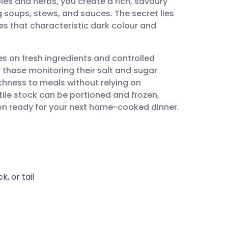
s and herbs, you create a rich, savoury
utsch
g soups, stews, and sauces. The secret lies
es that characteristic dark colour and
nçais
es on fresh ingredients and controlled
rtuguês
 those monitoring their salt and sugar
ichness to meals without relying on
🇱
tile stock can be portioned and frozen,
on ready for your next home-cooked dinner.
enska
k, or tail