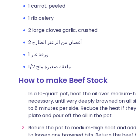
1 carrot, peeled
1 rib celery
2 large cloves garlic, crushed
2 أغصان من الزعتر الطازج
1 ورقة غار
1/2 ملعقة صغيرة ملح
How to make Beef Stock
In a 10-quart pot, heat the oil over medium-h
necessary, until very deeply browned on all si
to 8 minutes per side. Reduce the heat if th
plate and pour off the oil in the pot.
Return the pot to medium-high heat and add 
to loosen any browned bits. Return the beef 