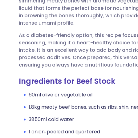
simmering meaty bones with aromatic vegetable
🇩🇪 De
🇬🇧 English
مشاركة عبر البريد الإلكتروني
liquid that forms the perfect base for nourishin
in browning the bones thoroughly, which provid
🇫🇷 Fra
🇪🇸 Español
مشاركة عبر فيسبوك
intense umami profile.
As a diabetes-friendly option, this recipe focus
🇵🇹 Po
🇮🇹 Italiano
مشاركة عبر لينكد إن
seasoning, making it a heart-healthy choice for
intake. It is an excellent way to add body and r
🇮 עברית
مشاركة عبر X
🇮🇳 हिन्दी
processed additives. Once prepared, this versa
ensuring you always have a nutritious foundati
🇸🇪 Sv
🇸🇦 عربي
مشاركة عبر واتساب
Ingredients for Beef Stock
نسخ الرابط
60ml olive or vegetable oil
1.8kg meaty beef bones, such as ribs, shin, nec
3850ml cold water
1 onion, peeled and quartered