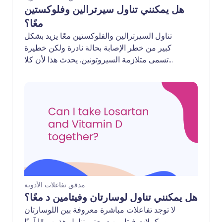
هل يمكنني تناول سيرترالين وفلوكستين
معًا؟
تناول السيرترالين والفلوكستين معًا يزيد بشكل
كبير من خطر الإصابة بحالة نادرة ولكن خطيرة
تسمى متلازمة السيروتونين. يحدث هذا لأن كلا
الدوائين يعملان على زيادة مستوى مادة كيميائية
تسمى السيروتونين في دماغك. إذا ارتفعت
المستويات بشكل كبير، يمكن أن يسبب ذلك
أعراضًا مثل الارتعاش، الإسهال، الارتباك، تشنج
العضلات الشديد، الحمى، وحتى النوبات. بالإضافة
إلى ذلك، يمكن للفلوكستين أن يبطئ من كيفية
تكسير جسمك للسيرترالين، مما يؤدي إلى تراكم
الدواء في نظامك وزيادة خطر الآثار الجانبية.
مدقق تفاعلات الأدوية
هل يمكنني تناول لوسارتان وفيتامين د معًا؟
لا توجد تفاعلات مباشرة معروفة بين اللوسارتان
ومكملات فيتامين د. يعتبر تناول هذين معًا آمنًا