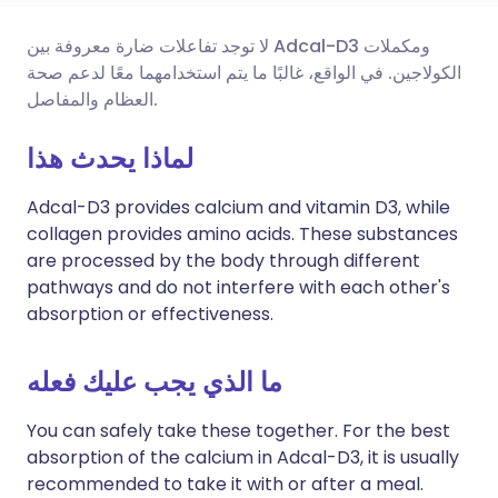
لا توجد تفاعلات ضارة معروفة بين Adcal-D3 ومكملات
🇩🇪 Deutsch
🇬🇧 English
مشاركة عبر البريد الإلكتروني
الكولاجين. في الواقع، غالبًا ما يتم استخدامهما معًا لدعم صحة
العظام والمفاصل.
🇫🇷 Français
🇪🇸 Español
مشاركة عبر فيسبوك
لماذا يحدث هذا
🇵🇹 Portugu
🇮🇹 Italiano
مشاركة عبر لينكد إن
Adcal-D3 provides calcium and vitamin D3, while
collagen provides amino acids. These substances
🇮🇱 עברית
مشاركة عبر X
🇮🇳 हिन्दी
are processed by the body through different
pathways and do not interfere with each other's
absorption or effectiveness.
🇸🇪 Svenska
🇸🇦 عربي
مشاركة عبر واتساب
ما الذي يجب عليك فعله
نسخ الرابط
You can safely take these together. For the best
absorption of the calcium in Adcal-D3, it is usually
recommended to take it with or after a meal.