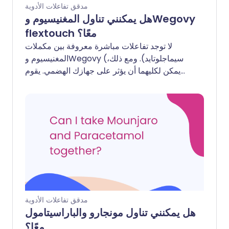
مدقق تفاعلات الأدوية
هل يمكنني تناول المغنيسيوم وWegovy
flextouch معًا؟
لا توجد تفاعلات مباشرة معروفة بين مكملات
المغنيسيوم وWegovy (سيماجلوتايد). ومع ذلك،
يمكن لكليهما أن يؤثر على جهازك الهضمي. يقوم
Wegovy بإبطاء سرعة تفريغ معدتك، مما قد يغير
نظريًا سرعة امتصاص جسمك للمغنيسيوم، على
الرغم من أن هذا نادرًا ما يكون مصدر قلق سريري.
بالإضافة إلى ذلك، يمكن لكليهما أن يسبب آثارًا
جانبية مثل الغثيان أو تغييرات في عادات الأمعاء
(غالبًا ما يلين المغنيسيوم البراز، بينما يمكن أن
يسبب Wegovy الإمساك أو الإسهال).
مدقق تفاعلات الأدوية
هل يمكنني تناول مونجارو والباراسيتامول
معًا؟