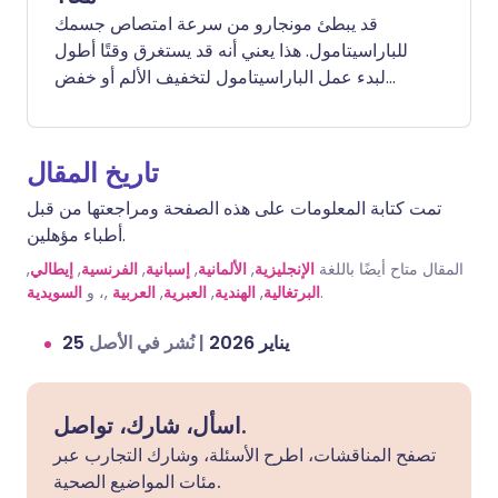
قد يبطئ مونجارو من سرعة امتصاص جسمك
للباراسيتامول. هذا يعني أنه قد يستغرق وقتًا أطول
لبدء عمل الباراسيتامول لتخفيف الألم أو خفض
الحمى. ومع ذلك، يجب أن تظل الكمية الإجمالية من
الدواء التي تدخل إلى نظامك كما هي.
تاريخ المقال
تمت كتابة المعلومات على هذه الصفحة ومراجعتها من قبل
أطباء مؤهلين.
المقال متاح أيضًا باللغة
الإنجليزية
,
الألمانية
,
إسبانية
,
الفرنسية
,
إيطالي
,
.
البرتغالية
,
الهندية
,
العبرية
,
العربية
,، و
السويدية
25 يناير 2026
|
نُشر في الأصل
اسأل، شارك، تواصل.
تصفح المناقشات، اطرح الأسئلة، وشارك التجارب عبر
مئات المواضيع الصحية.