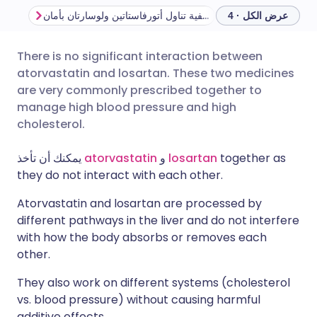
ب
احتياطات هامة
كيفية تناول أتورفاستاتين ولوسارتان بأمان
عرض الكل · 4
There is no significant interaction between
🇩🇪 Deutsch
🇬🇧 English
مشاركة عبر البريد الإلكتروني
atorvastatin and losartan. These two medicines
are very commonly prescribed together to
🇫🇷 Français
🇪🇸 Español
مشاركة عبر فيسبوك
manage high blood pressure and high
cholesterol.
🇵🇹 Portugu
🇮🇹 Italiano
مشاركة عبر لينكد إن
together as
losartan
و
atorvastatin
يمكنك أن تأخذ
they do not interact with each other.
🇮🇱 עברית
مشاركة عبر X
🇮🇳 हिन्दी
Atorvastatin and losartan are processed by
different pathways in the liver and do not interfere
🇸🇪 Svenska
🇸🇦 عربي
مشاركة عبر واتساب
with how the body absorbs or removes each
other.
نسخ الرابط
They also work on different systems (cholesterol
vs. blood pressure) without causing harmful
additive effects.