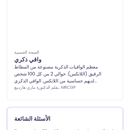
الحبوب متساوية في التأثير.
الصحة الجنسية
واقي ذكري
معظم الواقيات الذكرية مصنوعة من المطاط
الرقيق (اللاتكس). حوالي 2 من كل 100 شخص
لديهم حساسية من اللاتكس. الواقي الذكري
البلاستيكي الأحدث (البولي يوريثين) هو بديل.
بقلم الدكتورة ماري هاردينغ، MRCGP
الأسئلة الشائعة