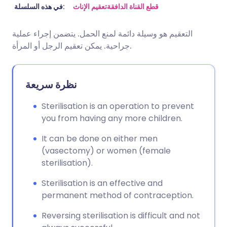
🇩🇪 Deutsch
🇬🇧 English
مشاركة عبر البريد الإلكتروني
قطع القناة الدافقة
تعقيم الإناث
في هذه السلسلة:
التعقيم هو وسيلة دائمة لمنع الحمل. يتضمن إجراء عملية
🇫🇷 Français
🇪🇸 Español
مشاركة عبر فيسبوك
جراحية. يمكن تعقيم الرجل أو المرأة.
🇵🇹 Portugu
🇮🇹 Italiano
مشاركة عبر لينكد إن
نظرة سريعة
🇮🇱 עברית
مشاركة عبر X
🇮🇳 हिन्दी
Sterilisation is an operation to prevent
you from having any more children.
🇸🇪 Svenska
🇸🇦 عربي
مشاركة عبر واتساب
It can be done on either men
(vasectomy) or women (female
نسخ الرابط
sterilisation).
Sterilisation is an effective and
permanent method of contraception.
Reversing sterilisation is difficult and not