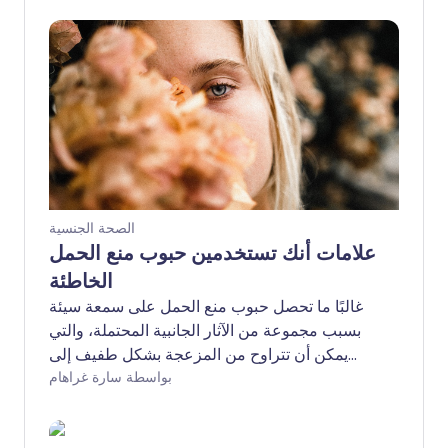
الصحة الجنسية
علامات أنك تستخدمين حبوب منع الحمل
الخاطئة
غالبًا ما تحصل حبوب منع الحمل على سمعة سيئة
بسبب مجموعة من الآثار الجانبية المحتملة، والتي
يمكن أن تتراوح من المزعجة بشكل طفيف إلى
المرهقة تمامًا. ومع ذلك، يجدر الإشارة إلى أن هناك
بواسطة سارة غراهام
حوالي 30 نوعًا مختلفًا من حبوب منع الحمل
المتاحة حاليًا في المملكة المتحدة، وليس كل