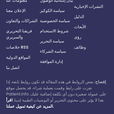
بيان إمكانية الوصول
معلومات عنا
النشرات الإخبارية
سياسة الكوكيز
الإعلان معنا
الدليل
سياسة الخصوصية
الشراكات والتعاون
الأبحاث
شروط الاستخدام
فريقنا التحريري
رؤى
والسريري
سياسة التحرير
وظائف
خلاصات RSS
سياسة الشركاء
المواقع الدولية
إدارة الموافقة
اتصل بنا
إفصاح:
بعض الروابط في هذه المقالة قد تكون روابط تابعة. إذا
نقرت على رابط وقمت بعملية شراء، قد يحصل موقع
Patient.info على عمولة صغيرة دون أي تكلفة إضافية عليك.
هذا لا يؤثر على محتوى التحرير أو التوصيات الطبية لدينا.
اقرأ
المزيد عن كيفية تمويل عملنا.