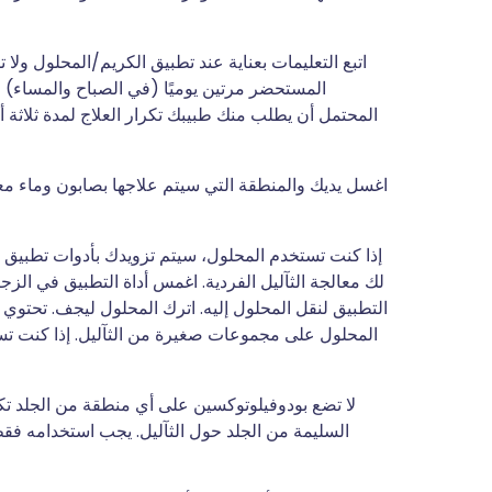
اتبع التعليمات بعناية عند تطبيق الكريم/المحلول ول
المستحضر مرتين يوميًا (في الصباح والمساء) لمدة
المحتمل أن يطلب منك طبيبك تكرار العلاج لمدة ثلاثة أيام
اغسل يديك والمنطقة التي سيتم علاجها بصابون وماء مع
إذا كنت تستخدم المحلول، سيتم تزويدك بأدوات تطبيق ل
لك معالجة الثآليل الفردية. اغمس أداة التطبيق في الزج
التطبيق لنقل المحلول إليه. اترك المحلول ليجف. تحت
المحلول على مجموعات صغيرة من الثآليل. إذا كنت تس
لا تضع بودوفيلوتوكسين على أي منطقة من الجلد تك
السليمة من الجلد حول الثآليل. يجب استخدامه فقط