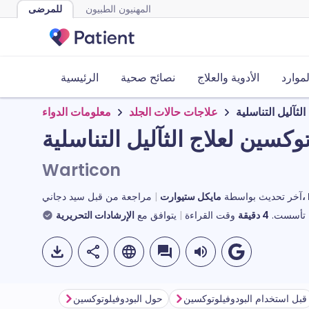
المهنيون الطبيون
للمرضى
لموارد
الأدوية والعلاج
نصائح صحية
الرئيسية
لثآليل التناسلية
علاجات حالات الجلد
معلومات الدواء
وكسين لعلاج الثآليل التناسلية
Warticon
MR
آخر تحديث بواسطة
مراجعة من قبل
سيد دجاني
تأسست.
4
دقيقة
وقت القراءة
يتوافق مع
الإرشادات التحريرية
قبل استخدام البودوفيلوتوكسين
حول البودوفيلوتوكسين