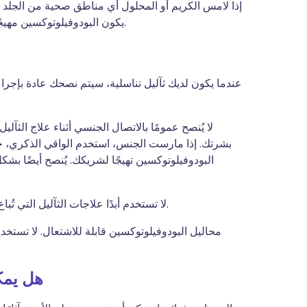
إذا لامس الكريم أو المحلول أي مناطق صحية من الجلد ع
يكون البودوفيلوتوكسين مهيجًا جدًا إذا دخلت أي قطرات إلى العينين عن طريق الخطأ.
عندما يكون لديك ثآليل تناسلية، سيتم نصحك عادة بإجرا
لا يُنصح عمومًا بالاتصال الجنسي أثناء علاج الثآليل
بشرتك. إذا مارست الجنس، استخدم الواقي الذكري، ح
البودوفيلوتوكسين تهيجًا لشريكك. يُنصح أيضًا بشك
لا تستخدم أبدًا علاجات الثآليل التي تُباع بدون وصفة طبية في الصيدليات لعلاج الثآليل التناسلية.
محاليل البودوفيلوتوكسين قابلة للاشتعال. لا تستخدم
هل يمك