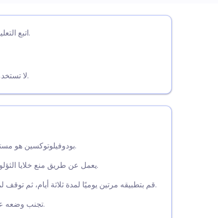
utsch
اتبع التعليمات الموجودة على العبوة بعناية لتطبيق بودوفيلوتوكسين.
nçais
لا تستخدمي بودوفيلوتوكسين إذا كنت تعتقدين أنك قد تكونين حاملاً.
rtuguês
🇱
enska
بودوفيلوتوكسين هو مستخلص نباتي يستخدم لعلاج الثآليل التناسلية الشرجية.
يعمل عن طريق منع خلايا الثؤلول من الانقسام، مما يسمح بنمو أنسجة صحية جديدة.
قم بتطبيقه مرتين يوميًا لمدة ثلاثة أيام، ثم توقف لمدة أربعة أيام، وكرر ذلك لمدة تصل إلى 4-5 أسابيع.
تجنب وضعه على الجلد المتشقق، واغسل يديك جيدًا بعد الاستخدام.