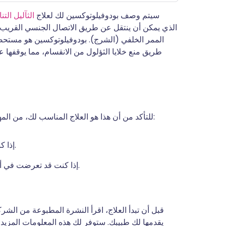
سيتم وصف بودوفيلوتوكسين لك لعلاج
الثآليل التن
الممر الخلفي (الشرج). بودوفيلوتوكسين هو مستح
طريق منع خلايا الثؤلول من الانقسام، مما يوقفها ع
للتأكد من أن هذا هو العلاج المناسب لك، من المهم أن يعرف طبيبك قبل أن تبدأ في استخدام بودوفيلوتوكسين:
إذا كنتِ حاملاً، تحاولين الإنجاب أو تقومين بالرضاعة الطبيعية.
إذا كنت قد تعرضت في أي وقت مضى لرد فعل تحسسي تجاه البودوفيلوتوكسين.
قبل أن تبدأ العلاج، اقرأ النشرة المطبوعة من الش
يقدمها لك طبيبك. ستوفر لك هذه المعلومات المزيد