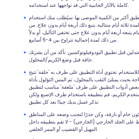
كاملة بالآثار الجانبية التي قد تواجهها عند استخدامه.
ا تطبق أكثر من الكمية الموصى بها. سيُطلب منك استخدام
 ثلاثة أيام متتالية. يتبع ذلك أربعة أيام بدون علاج. من
 يتبعه أربعة أيام بدون علاج حتى تختفي الثآليل، أو بدلاً
من ذلك لمدة إجمالية تتراوح بين 4-5 أسابيع.
تدلين قبل تطبيق البودوفيلوتوكسين. تأكد من أن بشرتك
جافة قبل وضع الكريم/المحلول.
لاستخدام. تحتوي أداة التطبيق على طرف به 'حلقة' تتيح
اجة بحيث يمتلئ الثقب بالمحلول، ثم المس الثؤلول بأداة
وي بعض أدوات التطبيق على طرف 'ملعقة' مناسب لتطبيق
تخدم الكريم، قم بتطبيقه باستخدام طرف الإصبع ولكن
تذكر غسل يديك جيدًا بعد كل تطبيق.
ون خام أو نازفة، وكن حذرًا لتجنب وضعه على المناطق
 على الجلد الخارجي (الخارجي) - لا تقم بتطبيقه داخل
المهبل أو القضيب أو الممر الخلفي.