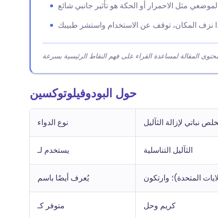
حول البودوفيلوتوكسين
ص نباتي لإزالة الثآليل
نوع الدواء
الثآليل التناسلية
يستخدم لـ
يُعرف أيضًا باسم
كريم وحل
متوفر كـ