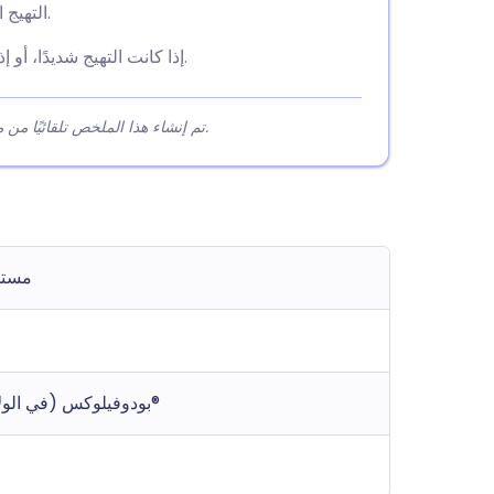
التهيج الموضعي مثل الاحمرار أو الحكة هو تأثير جانبي شائع.
إذا كانت التهيج شديدًا، أو إذا نزف المكان، توقف عن الاستخدام واستشر طبيبك.
تم إنشاء هذا الملخص تلقائيًا من محتوى المقالة لمساعدة القراء على فهم النقاط الرئيسية بسرعة.
مستخل
بودوفيلوكس (في الولايات المتحدة)؛ وارتكون®