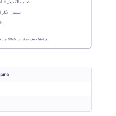
تجنب الكحول أثناء تناول الأوكسيبام لأنه يزيد من الآثار الجانبية المهدئة.
تشمل الآثار الجانبية الشائعة الشعور بالنعاس أو الضعف أو الدوار.
إذا كان لديك أي مخاوف، تحدث إلى طبيبك أو الصيدلي.
تم إنشاء هذا الملخص تلقائيًا من محتوى المقالة لمساعدة القراء على فهم النقاط الرئيسية بسرعة.
epine