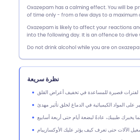
🇩🇪 De
🇬🇧 English
مشاركة عبر البريد الإلكتروني
Oxazepam has a calming effect. You will be pre
of time only - from a few days to a maximum 
🇫🇷 Fra
🇪🇸 Español
مشاركة عبر فيسبوك
Oxazepam is likely to affect your reactions and
into the following day. It is an offence to driv
🇵🇹 Po
🇮🇹 Italiano
مشاركة عبر لينكد إن
Do not drink alcohol while you are on oxazep
🇮 עברית
مشاركة عبر X
🇮🇳 हिन्दी
🇸🇪 Sv
🇸🇦 عربي
مشاركة عبر واتساب
نظرة سريعة
نسخ الرابط