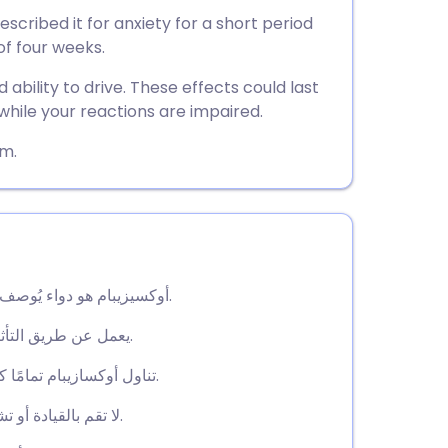
utsch
scribed it for anxiety for a short period
of four weeks.
nçais
 ability to drive. These effects could last
e while your reactions are impaired.
rtuguês
am.
🇱
enska
أوكسيزيبام هو دواء يُوصف لفترات قصيرة للمساعدة في تخفيف أعراض القلق.
يعمل عن طريق التأثير على المواد الكيميائية في الدماغ لخلق تأثير مهدئ.
تناول أوكسازيبام تمامًا كما يخبرك طبيبك، عادةً لبضعة أيام حتى أربعة أسابيع.
لا تقم بالقيادة أو تشغيل الآلات حتى تعرف كيف يؤثر عليك الأوكسازيبام.