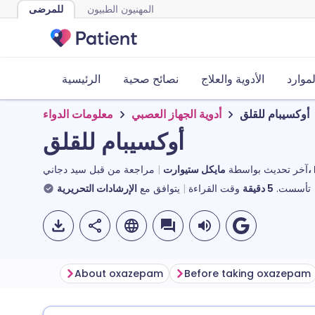
المهنيون الطبيون
للمرضى
لموارد
الأدوية والعلاج
نصائح صحية
الرئيسية
أوكسيبام للقلق
أدوية الجهاز العصبي
معلومات الدواء
أوكسيبام للقلق
MR
آخر تحديث بواسطة
مراجعة من قبل
سيد دجاني
تأسست.
5
دقيقة
وقت القراءة
يتوافق مع
الإرشادات التحريرية
About oxazepam
Before taking oxazepam