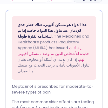
🇩🇪 Deutsch
🇬🇧 English
مشاركة عبر البريد الإلكتروني
هذا الدواء هو مسكن أفيوني. هناك خطر جدي
🇫🇷 Français
🇪🇸 Español
مشاركة عبر فيسبوك
للإدمان عند تناول هذا الدواء، خاصة إذا تم
. The Medicines and
استخدامه لفترة طويلة
Healthcare products Regulatory
🇵🇹 Portugu
🇮🇹 Italiano
مشاركة عبر لينكد إن
إرشادات
Agency (MHRA) has issued
جديدة للأشخاص الذين تم وصف مسكن أفيوني
🇮🇱 עברית
مشاركة عبر X
🇮🇳 हिन्दी
لهم
. إذا كان لديك أي أسئلة أو مخاوف بشأن
تناول الأفيونات بأمان، يرجى التحدث مع طبيبك
أو الصيدلي.
🇸🇪 Svenska
🇸🇦 عربي
مشاركة عبر واتساب
نسخ الرابط
Meptazinol is prescribed for moderate-to-
severe types of pain.
The most common side-effects are feeling
sick (nausea), constipation or diarrhoea,