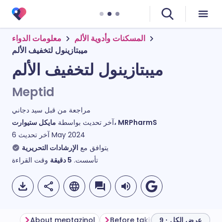
المسكنات وأدوية الألم
معلومات الدواء
ميبتازينول لتخفيف الألم
ميبتازينول لتخفيف الألم
Meptid
مراجعة من قبل
سيد دجاني
مايكل ستيوارت، MRPharmS
آخر تحديث بواسطة
6 May 2024
آخر تحديث
يتوافق مع
الإرشادات التحريرية
تأسست.
5
دقيقة
وقت القراءة
About meptazinol
Before taking meptazinol
H
عرض الكل · 9