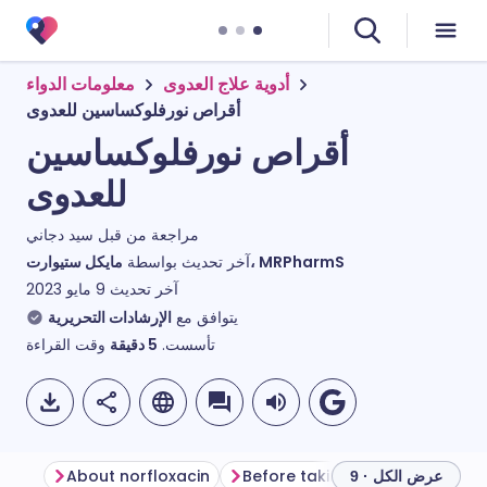
أدوية علاج العدوى
معلومات الدواء
أقراص نورفلوكساسين للعدوى
أقراص نورفلوكساسين
للعدوى
مراجعة من قبل
سيد دجاني
مايكل ستيوارت، MRPharmS
آخر تحديث بواسطة
آخر تحديث
9 مايو 2023
يتوافق مع
الإرشادات التحريرية
وقت القراءة
دقيقة
5
تأسست.
About norfloxacin
Before taking norfloxacin
H
عرض الكل · 9