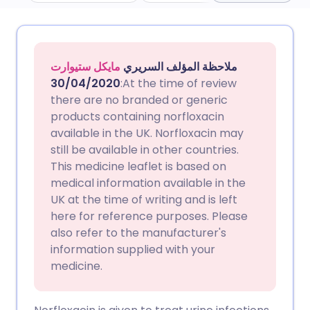
مشاركة عبر البريد الإلكتروني
🇬🇧 English
🇩🇪 Deutsch
ملاحظة المؤلف السريري
مايكل ستيوارت
مشاركة عبر فيسبوك
🇪🇸 Español
🇫🇷 Français
30/04/2020
:At the time of review
there are no branded or generic
products containing norfloxacin
مشاركة عبر لينكد إن
🇮🇹 Italiano
🇵🇹 Portugu
available in the UK. Norfloxacin may
still be available in other countries.
🇮🇳 हिन्दी
مشاركة عبر X
🇮🇱 עברית
This medicine leaflet is based on
medical information available in the
UK at the time of writing and is left
مشاركة عبر واتساب
🇸🇦 عربي
🇸🇪 Svenska
here for reference purposes. Please
also refer to the manufacturer's
نسخ الرابط
information supplied with your
medicine.