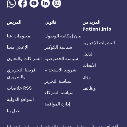
المزيد من
قانوني
المريض
Patient.info
بيان إمكانية الوصول
معلومات عنا
النشرات الإخبارية
سياسة الكوكيز
الإعلان معنا
الدليل
سياسة الخصوصية
الشراكات والتعاون
الأبحاث
شروط الاستخدام
فريقنا التحريري
رؤى
والسريري
سياسة التحرير
وظائف
خلاصات RSS
سياسة الشركاء
المواقع الدولية
إدارة الموافقة
اتصل بنا
إفصاح:
بعض الروابط في هذه المقالة قد تكون روابط تابعة. إذا