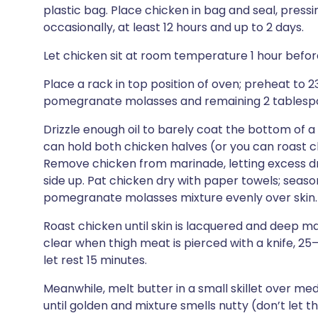
plastic bag. Place chicken in bag and seal, pressing
occasionally, at least 12 hours and up to 2 days.
Let chicken sit at room temperature 1 hour befor
Place a rack in top position of oven; preheat to 
pomegranate molasses and remaining 2 tablespoo
Drizzle enough oil to barely coat the bottom of a l
can hold both chicken halves (or you can roast c
Remove chicken from marinade, letting excess drip
side up. Pat chicken dry with paper towels; season
pomegranate molasses mixture evenly over skin.
Roast chicken until skin is lacquered and deep m
clear when thigh meat is pierced with a knife, 25
let rest 15 minutes.
Meanwhile, melt butter in a small skillet over me
until golden and mixture smells nutty (don’t let 