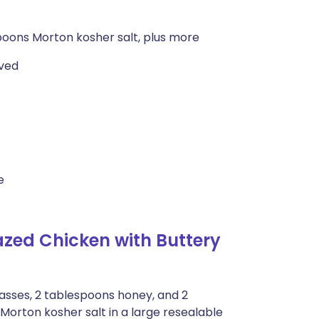
poons Morton kosher salt, plus more
lved
e
ed Chicken with Buttery
sses, 2 tablespoons honey, and 2
orton kosher salt in a large resealable