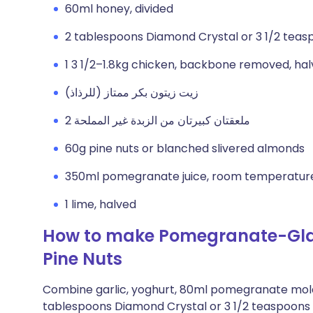
60ml honey, divided
2 tablespoons Diamond Crystal or 3 1/2 teas
1 3 1/2–1.8kg chicken, backbone removed, ha
زيت زيتون بكر ممتاز (للرذاذ)
2 ملعقتان كبيرتان من الزبدة غير المملحة
60g pine nuts or blanched slivered almonds
350ml pomegranate juice, room temperatur
1 lime, halved
How to make Pomegranate-Glaz
Pine Nuts
Combine garlic, yoghurt, 80ml pomegranate mola
tablespoons Diamond Crystal or 3 1/2 teaspoons M