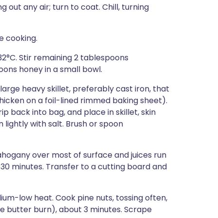
 out any air; turn to coat. Chill, turning
e cooking.
232°C. Stir remaining 2 tablespoons
ns honey in a small bowl.
arge heavy skillet, preferably cast iron, that
hicken on a foil-lined rimmed baking sheet).
 back into bag, and place in skillet, skin
 lightly with salt. Brush or spoon
ahogany over most of surface and juices run
–30 minutes. Transfer to a cutting board and
dium-low heat. Cook pine nuts, tossing often,
the butter burn), about 3 minutes. Scrape