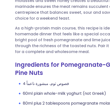
molasses and sweet honey creates a beautiful
مشاركة عبر البريد الإلكتروني
🇬🇧 English
🇩🇪 De
marinade ensures the meat remains succulent and
centrepiece that balances sweet, sour and savo
مشاركة عبر فيسبوك
🇪🇸 Español
🇫🇷 Fra
choice for a weekend feast.
As a high-protein main course, this recipe is ide
مشاركة عبر لينكد إن
🇮🇹 Italiano
🇵🇹 Po
homemade dinner that feels like a special occas
bright pool of fresh pomegranate and lime juice
🇮🇳 हिन्दी
مشاركة عبر X
🇮🇱 רית
through the richness of the toasted nuts. Pair it
for a complete and wholesome meal.
مشاركة عبر واتساب
🇸🇦 عربي
🇸🇪 Sv
Ingredients for Pomegranate-G
Pine Nuts
نسخ الرابط
4 فصوص ثوم، مبشورة ناعماً
60ml plain whole-milk yoghurt (not Greek)
80ml plus 2 tablespoons pomegranate mola