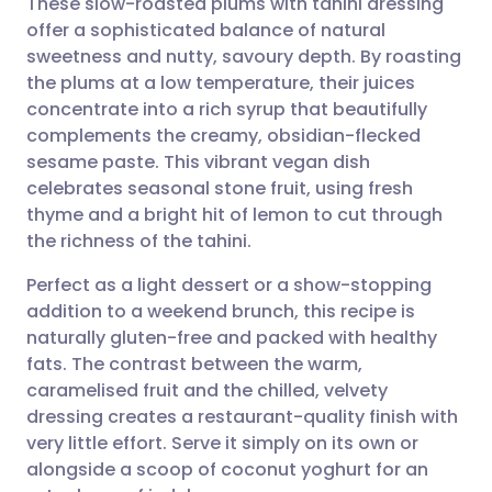
These slow-roasted plums with tahini dressing
offer a sophisticated balance of natural
sweetness and nutty, savoury depth. By roasting
🇩🇪 Deutsch
🇬🇧 English
مشاركة عبر البريد الإلكتروني
the plums at a low temperature, their juices
concentrate into a rich syrup that beautifully
🇫🇷 Français
🇪🇸 Español
مشاركة عبر فيسبوك
complements the creamy, obsidian-flecked
sesame paste. This vibrant vegan dish
🇵🇹 Portugu
🇮🇹 Italiano
مشاركة عبر لينكد إن
celebrates seasonal stone fruit, using fresh
thyme and a bright hit of lemon to cut through
the richness of the tahini.
🇮🇱 עברית
مشاركة عبر X
🇮🇳 हिन्दी
Perfect as a light dessert or a show-stopping
addition to a weekend brunch, this recipe is
🇸🇪 Svenska
🇸🇦 عربي
مشاركة عبر واتساب
naturally gluten-free and packed with healthy
fats. The contrast between the warm,
نسخ الرابط
caramelised fruit and the chilled, velvety
dressing creates a restaurant-quality finish with
very little effort. Serve it simply on its own or
alongside a scoop of coconut yoghurt for an