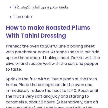
1/2 ملعقة صغيرة من الملح الكوشر
1 ice cube
How to make Roasted Plums
With Tahini Dressing
Preheat the oven to 204°C. Line a baking sheet
with parchment paper. Arrange the fruit, cut side
up, on the prepared baking sheet. Drizzle with the
olive oil and season well with the salt and pepper
to taste.
Sprinkle the fruit with all but a pinch of the fresh
herbs. Place the baking sheet in the oven and
immediately reduce the heat to 121°C. Roast until
the fruit is very soft and juicy and starting to
caramelize, about 2 hours. (Alternatively, turn off
the oven after 1 hour and leave the fruit in the