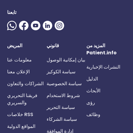
تابعنا
المزيد من
قانوني
المريض
Patient.info
بيان إمكانية الوصول
معلومات عنا
النشرات الإخبارية
سياسة الكوكيز
الإعلان معنا
الدليل
سياسة الخصوصية
الشراكات والتعاون
الأبحاث
شروط الاستخدام
فريقنا التحريري
رؤى
والسريري
سياسة التحرير
وظائف
خلاصات RSS
سياسة الشركاء
المواقع الدولية
إدارة الموافقة