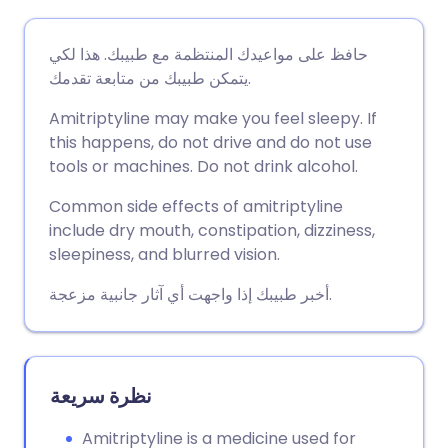
مشاركة عبر البريد الإلكتروني
🇬🇧 English
🇩🇪 Deutsch
حافظ على مواعيدك المنتظمة مع طبيبك. هذا لكي
يتمكن طبيبك من متابعة تقدمك.
مشاركة عبر فيسبوك
🇪🇸 Español
🇫🇷 Français
Amitriptyline may make you feel sleepy. If
this happens, do not drive and do not use
مشاركة عبر لينكد إن
🇮🇹 Italiano
🇵🇹 Portugu
tools or machines. Do not drink alcohol.
Common side effects of amitriptyline
🇮🇳 हिन्दी
مشاركة عبر X
🇮🇱 עברית
include dry mouth, constipation, dizziness,
sleepiness, and blurred vision.
مشاركة عبر واتساب
🇸🇦 عربي
🇸🇪 Svenska
أخبر طبيبك إذا واجهت أي آثار جانبية مزعجة.
نسخ الرابط
نظرة سريعة
Amitriptyline is a medicine used for