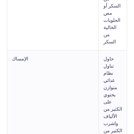
السكر أو
مص
الحلويات
الخالية
من
السكر
حاول
الإمساك
تناول
نظام
غذائي
متوازن
يحتوي
على
الكثير من
الألياف
واشرب
الكثير من