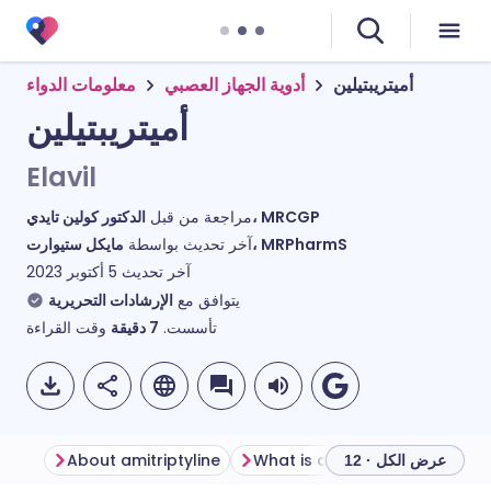
أميتريبتيلين
أدوية الجهاز العصبي
معلومات الدواء
أميتريبتيلين
Elavil
الدكتور كولين تايدي، MRCGP
مراجعة من قبل
مايكل ستيوارت، MRPharmS
آخر تحديث بواسطة
آخر تحديث
5 أكتوبر 2023
يتوافق مع
الإرشادات التحريرية
وقت القراءة
دقيقة
7
تأسست.
About amitriptyline
What is amitriptyline used for
عرض الكل · 12