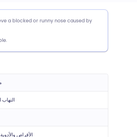
utsch
elieve a blocked or runny nose caused by
nçais
le.
rtuguês
🇱
م
enska
التهاب 
الأقراص والأدوية 