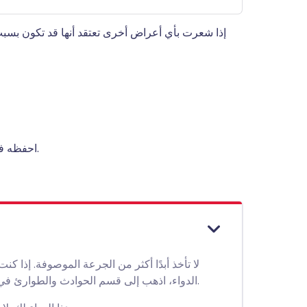
إذا شعرت بأي أعراض أخرى تعتقد أنها قد تكون بسبب
احفظه في مكان بارد وجاف، بعيدًا عن الحرارة المباشرة والضوء.
لا تأخذ أبدًا أكثر من الجرعة الموصوفة. إذا 
الدواء، اذهب إلى قسم الحوادث والطوارئ في مستشفى منطقتك. خذ العبوة معك، حتى لو كانت فارغة.