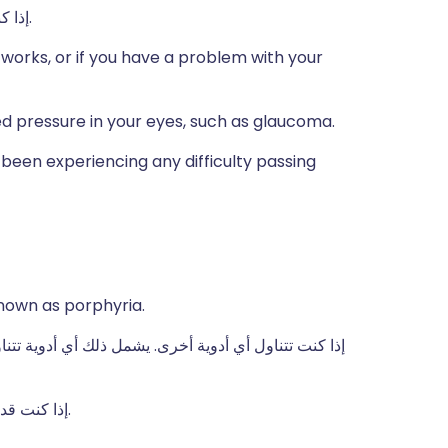
إذا كنتِ حاملاً، تحاولين الإنجاب أو تقومين بالرضاعة الطبيعية.
 works, or if you have a problem with your
ed pressure in your eyes, such as glaucoma.
 been experiencing any difficulty passing
known as porphyria.
إذا كنت تتناول أي أدوية أخرى. يشمل ذلك أي أدوية تتن
إذا كنت قد تعرضت في أي وقت مضى لرد فعل تحسسي تجاه دواء.