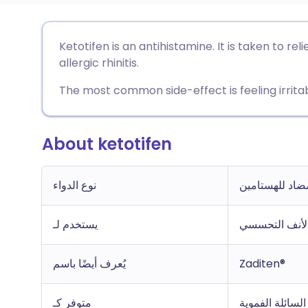
🇩🇪 De
🇬🇧 English
مشاركة عبر البريد الإلكتروني
Ketotifen is an antihistamine. It is taken to r
allergic rhinitis.
🇫🇷 Fra
🇪🇸 Español
مشاركة عبر فيسبوك
The most common side-effect is feeling irritab
🇵🇹 Po
🇮🇹 Italiano
مشاركة عبر لينكد إن
About ketotifen
🇮 עברית
مشاركة عبر X
🇮🇳 हिन्दी
ضاد للهستامين
نوع الدواء
🇸🇪 Sv
🇸🇦 عربي
مشاركة عبر واتساب
الأنف التحسسي
يستخدم لـ
نسخ الرابط
Zaditen®
يُعرف أيضًا باسم
السائلة الفموية
متوفر كـ