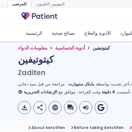
المهنيون الطبيون
للمرضى
لموارد
الأدوية والعلاج
نصائح صحية
الرئيسية
كيتوتيفين
أدوية الحساسية
معلومات الدواء
كيتوتيفين
Zaditen
MR
آخر تحديث بواسطة
مراجعة من قبل
سيد دجاني
تأسست.
4
دقيقة
وقت القراءة
يتوافق مع
الإرشادات التحريرية
About ketotifen
Before taking ketotifen