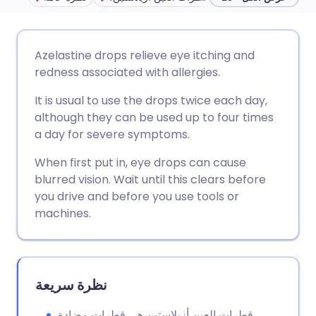
🇩🇪 Deutsch
🇬🇧 English
مشاركة عبر البريد الإلكتروني
Azelastine drops relieve eye itching and
redness associated with allergies.
🇫🇷 Français
🇪🇸 Español
مشاركة عبر فيسبوك
It is usual to use the drops twice each day,
although they can be used up to four times
🇵🇹 Portugu
🇮🇹 Italiano
مشاركة عبر لينكد إن
a day for severe symptoms.
When first put in, eye drops can cause
🇮🇱 עברית
مشاركة عبر X
🇮🇳 हिन्दी
blurred vision. Wait until this clears before
you drive and before you use tools or
🇸🇪 Svenska
🇸🇦 عربي
مشاركة عبر واتساب
machines.
نسخ الرابط
نظرة سريعة
قطرات العين أزيلاستين هي قطرات مضادة