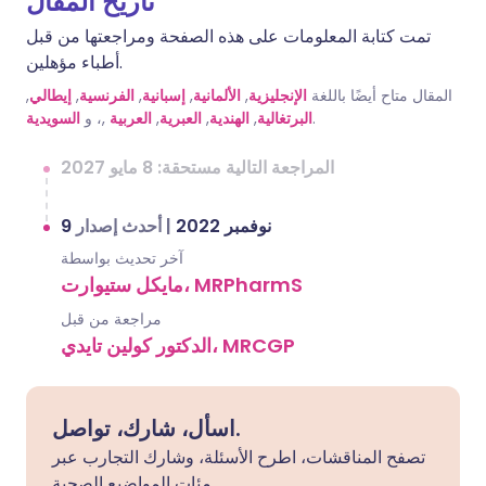
تاريخ المقال
تمت كتابة المعلومات على هذه الصفحة ومراجعتها من قبل
أطباء مؤهلين.
المقال متاح أيضًا باللغة
الإنجليزية
,
الألمانية
,
إسبانية
,
الفرنسية
,
إيطالي
,
.
البرتغالية
,
الهندية
,
العبرية
,
العربية
,، و
السويدية
المراجعة التالية مستحقة: 8 مايو 2027
9 نوفمبر 2022
|
أحدث إصدار
آخر تحديث بواسطة
مايكل ستيوارت، MRPharmS
مراجعة من قبل
الدكتور كولين تايدي، MRCGP
اسأل، شارك، تواصل.
تصفح المناقشات، اطرح الأسئلة، وشارك التجارب عبر
مئات المواضيع الصحية.