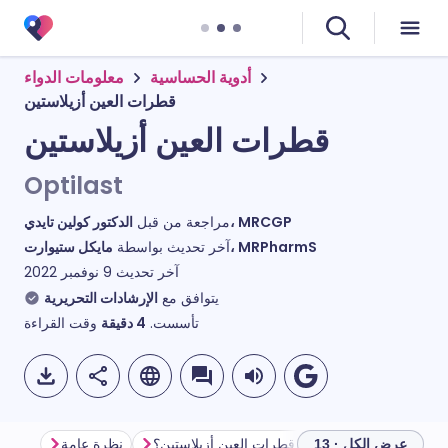
أدوية الحساسية
معلومات الدواء
قطرات العين أزيلاستين
قطرات العين أزيلاستين
Optilast
الدكتور كولين تايدي، MRCGP
مراجعة من قبل
مايكل ستيوارت، MRPharmS
آخر تحديث بواسطة
آخر تحديث
9 نوفمبر 2022
يتوافق مع
الإرشادات التحريرية
تأسست.
4
دقيقة
وقت القراءة
تين؟
ما هي استخدامات قطرات العين أزيلاستين؟
نظرة عامة
عرض الكل · 13