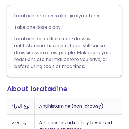
🇩🇪 Deutsch
🇬🇧 English
مشاركة عبر البريد الإلكتروني
Loratadine relieves allergic symptoms.
🇫🇷 Français
🇪🇸 Español
مشاركة عبر فيسبوك
Take one dose a day.
Loratadine is called a non-drowsy
🇵🇹 Portugu
🇮🇹 Italiano
مشاركة عبر لينكد إن
antihistamine; however, it can still cause
drowsiness in a few people. Make sure your
reactions are normal before you drive, or
🇮🇱 עברית
مشاركة عبر X
🇮🇳 हिन्दी
before using tools or machines.
🇸🇪 Svenska
🇸🇦 عربي
مشاركة عبر واتساب
About loratadine
نسخ الرابط
Antihistamine (non-drowsy)
نوع الدواء
Allergies including hay fever and
يستخدم