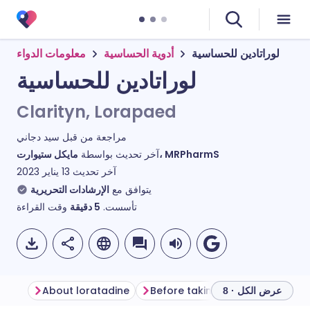
لوراتادين للحساسية
أدوية الحساسية
معلومات الدواء
لوراتادين للحساسية
Clarityn, Lorapaed
مراجعة من قبل
سيد دجاني
مايكل ستيوارت، MRPharmS
آخر تحديث بواسطة
آخر تحديث
13 يناير 2023
يتوافق مع
الإرشادات التحريرية
تأسست.
5
دقيقة
وقت القراءة
About loratadine
Before taking loratadine
Ho
عرض الكل · 8