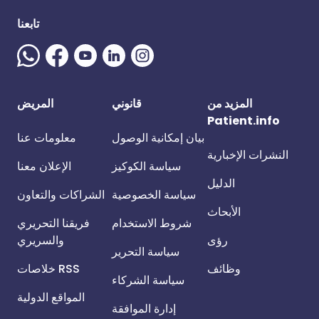
تابعنا
المزيد من
قانوني
المريض
Patient.info
بيان إمكانية الوصول
معلومات عنا
النشرات الإخبارية
سياسة الكوكيز
الإعلان معنا
الدليل
سياسة الخصوصية
الشراكات والتعاون
الأبحاث
شروط الاستخدام
فريقنا التحريري
رؤى
والسريري
سياسة التحرير
وظائف
خلاصات RSS
سياسة الشركاء
المواقع الدولية
إدارة الموافقة