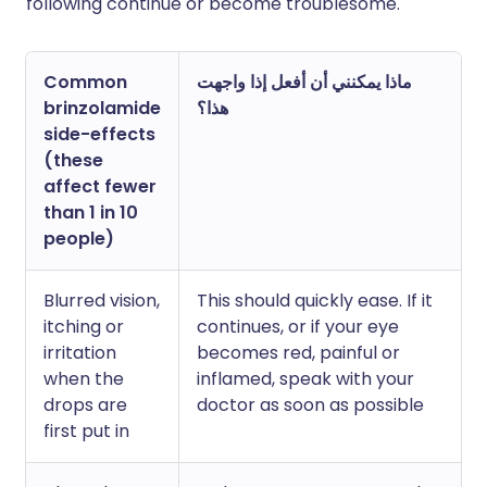
following continue or become troublesome.
Common
ماذا يمكنني أن أفعل إذا واجهت
brinzolamide
هذا؟
side-effects
(these
affect fewer
than 1 in 10
people)
Blurred vision,
This should quickly ease. If it
itching or
continues, or if your eye
irritation
becomes red, painful or
when the
inflamed, speak with your
drops are
doctor as soon as possible
first put in