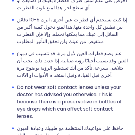
احرص على عدم لمس طرف القطارة بعينك أو أصابعك أو
أي سطح آخر. هذا لمنع تلوث القطرات.
إذا كنت تستخدم أي قطرات عين أخرى، اترك 5-10 دقائق
بين تطبيق كل واحدة منها. هذا لمنع دخول كمية أكبر من
السائل إلى عينك مما يمكنها تحمله. وإلا فإن القطرات
ستفيض من عينك ولن تحقق التأثير المطلوب.
عند وضع قطرات العين لأول مرة، قد تتسبب في دموع
العين وقد تسبب أحيانًا رؤية ضبابية. إذا حدث ذلك، يجب أن
يتلاشى بسرعة. تأكد من أنك تستطيع الرؤية بوضوح مرة
أخرى قبل القيادة وقبل استخدام الأدوات أو الآلات.
Do not wear soft contact lenses unless your
doctor has advised you otherwise. This is
because there is a preservative in bottles of
eye drops which can affect soft contact
lenses.
حافظ على مواعيدك المنتظمة مع طبيبك وعيادة العيون