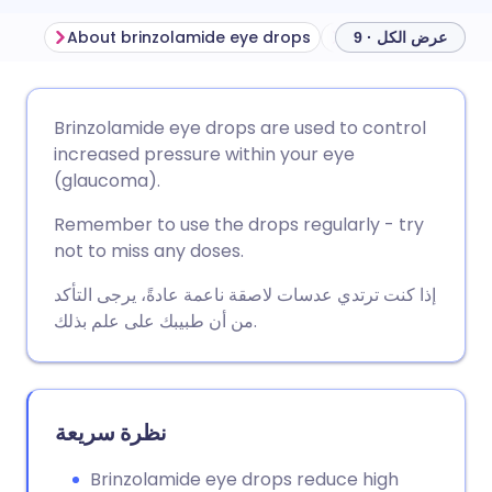
About brinzolamide eye drops
عرض الكل · 9
مشاركة عبر البريد الإلكتروني
🇬🇧 English
🇩🇪 Deutsch
Brinzolamide eye drops are used to control
increased pressure within your eye
مشاركة عبر فيسبوك
🇪🇸 Español
🇫🇷 Français
(glaucoma).
Remember to use the drops regularly - try
مشاركة عبر لينكد إن
🇮🇹 Italiano
🇵🇹 Portugu
not to miss any doses.
إذا كنت ترتدي عدسات لاصقة ناعمة عادةً، يرجى التأكد
🇮🇳 हिन्दी
مشاركة عبر X
🇮🇱 עברית
من أن طبيبك على علم بذلك.
مشاركة عبر واتساب
🇸🇦 عربي
🇸🇪 Svenska
نظرة سريعة
نسخ الرابط
Brinzolamide eye drops reduce high