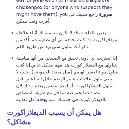
with anyone who has measles, shingles or
chickenpox (or anyone who suspects they
ضرورة
راجع طبيبك في
might have them), you
أقرب وقت ممكن.
بعض اللقاحات قد لا تكون مناسبة لك أثناء علاجك
بديفلازاكورت. إذا كنت بحاجة إلى أي تطعيمات، تأكد من
ذكر أنك تتناول ستيرويد عن طريق الفم.
إذا اشتريت أي أدوية، تحقق مع الصيدلي من أنها مناسبة
لتناولها مع الديفلازاكورت. هذا مهم بشكل خاص إذا كنت
تتناول دواء لعسر الهضم (مثل مضاد الحموضة)، حيث لا
ينبغي تناول علاجات عسر الهضم خلال الساعتين قبل
تناول الديفلازاكورت، أو لمدة ساعتين بعده. وذلك لأن
مضادات الحموضة تتداخل مع طريقة امتصاص
الديفلازاكورت في جسمك، مما يجعله أقل فعالية.
هل يمكن أن يسبب الديفلازاكورت
مشاكل؟