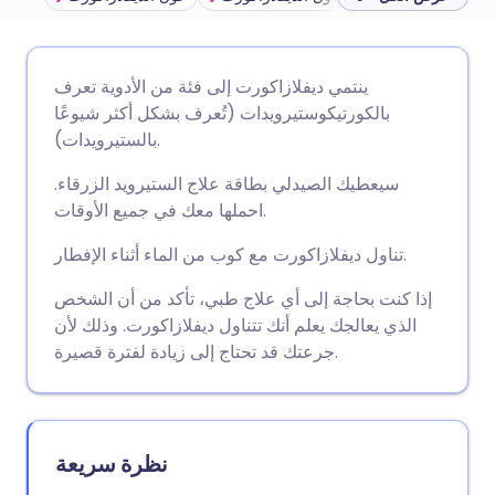
🇩🇪 Deutsch
🇬🇧 English
مشاركة عبر البريد الإلكتروني
ينتمي ديفلازاكورت إلى فئة من الأدوية تعرف
بالكورتيكوستيرويدات (تُعرف بشكل أكثر شيوعًا
🇫🇷 Français
🇪🇸 Español
مشاركة عبر فيسبوك
بالستيرويدات).
سيعطيك الصيدلي بطاقة علاج الستيرويد الزرقاء.
🇵🇹 Portugu
🇮🇹 Italiano
مشاركة عبر لينكد إن
احملها معك في جميع الأوقات.
تناول ديفلازاكورت مع كوب من الماء أثناء الإفطار.
🇮🇱 עברית
مشاركة عبر X
🇮🇳 हिन्दी
إذا كنت بحاجة إلى أي علاج طبي، تأكد من أن الشخص
الذي يعالجك يعلم أنك تتناول ديفلازاكورت. وذلك لأن
🇸🇪 Svenska
🇸🇦 عربي
مشاركة عبر واتساب
جرعتك قد تحتاج إلى زيادة لفترة قصيرة.
نسخ الرابط
نظرة سريعة