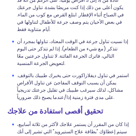
عادة من ½ إلى 3 أقراص يوميًا، على الرغم من أنه قد
يكون أعلى من ذلك إذا كنت مريضًا بشدة. تناول جرعتك
في الصباح أثناء الإفطار. ابتلع القرص مع كوب من الماء.
في بعض الأحيان يتم وصف جرعة للأطفال لتناولها في
أيام متناوبة فقط.
إذا نسيت تناول جرعة في الوقت المعتاد، تناولها بمجرد أن
تتذكر (مع شيء من الطعام). إذا لم تتذكر حتى اليوم
التالي، فاترك الجرعة الفائتة. لا تتناول جرعتين معًا
لتعويض الجرعة المنسية.
استمر في تناول ديفلازاكورت حتى يخبرك طبيبك بالتوقف.
يمكن أن يسبب التوقف المفاجئ عن تناول الأقراص
مشاكل، لذلك سيرغب طبيبك في تقليل جرعتك تدريجياً
على مدى فترة زمنية إذا/عندما يصبح ذلك ضرورياً.
تحقيق أقصى استفادة من علاجك
إذا كان من المقرر أن يستمر علاجك لأكثر من ثلاثة أسابيع،
سيتم إعطاؤك "بطاقة علاج الستيرويد" التي تشير إلى أنك