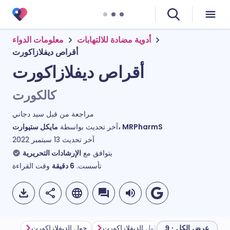
أدوية مضادة للالتهابات
معلومات الدواء
أقراص ديفلازاكورت
أقراص ديفلازاكورت
كالكورت
مراجعة من قبل
سيد دجاني
مايكل ستيوارت، MRPharmS
آخر تحديث بواسطة
آخر تحديث
13 سبتمبر 2022
يتوافق مع
الإرشادات التحريرية
تأسست.
6
دقيقة
وقت القراءة
ل ديفلازاكورت
قبل تناول الديفلازاكورت
حول الديفلازاكورت
عرض الكل · 9