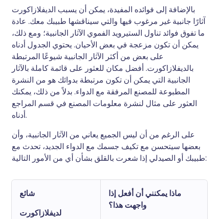
بالإضافة إلى فوائده المفيدة، يمكن أن يسبب الديفلازاكورت
آثارًا جانبية غير مرغوب فيها والتي سيناقشها طبيبك معك. عادة
ما تفوق فوائد تناول الستيرويد الفموي الآثار الجانبية؛ ومع ذلك،
يمكن أن تكون مزعجة في بعض الأحيان. يحتوي الجدول أدناه
على بعض من أكثر الآثار الجانبية شيوعًا المرتبطة
بالديفلازاكورت. أفضل مكان للعثور على قائمة كاملة بالآثار
الجانبية التي يمكن أن تكون مرتبطة بدوائك هو من النشرة
المطبوعة للمصنع المرفقة مع الدواء. بدلاً من ذلك، يمكنك
العثور على مثال لنشرة معلومات المصنع في قسم المراجع
أدناه.
على الرغم من أن ليس الجميع يعاني من الآثار الجانبية، وأن
بعضها سيتحسن مع تكيف جسمك مع الدواء الجديد، تحدث مع
طبيبك أو الصيدلي إذا شعرت بالقلق بشأن أي من الأمور التالية:
ماذا يمكنني أن أفعل إذا
شائع
واجهت هذا؟
لديفلازاكورت