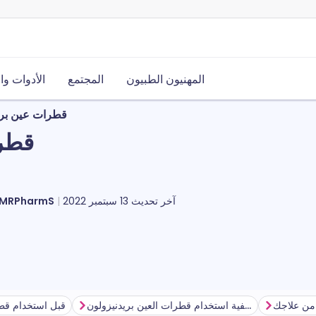
المهنيون الطبيون
المجتمع
الأدوات وا
قطرات عين بريد
قطرا
آخر تحديث
13 سبتمبر 2022
مايكل ستيوارت، PharmS
من علاجك
كيفية استخدام قطرات العين بريدنيزولون
قبل استخدام قطر