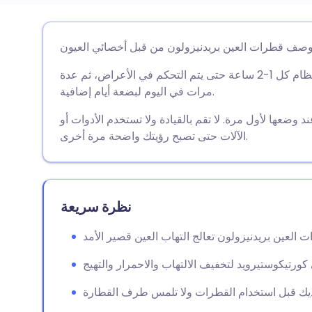
🇩🇪 De
🇬🇧 English
مشاركة عبر البريد الإلكتروني
🇫🇷 Fra
🇪🇸 Español
مشاركة عبر فيسبوك
ما لم يُطلب منك خلاف ذلك، استخدم القطرات بانتظام كل 1-2 ساعة حتى يتم التحكم في الأعراض، ثم عدة
مرات في اليوم لبضعة أيام إضافية.
🇵🇹 Po
🇮🇹 Italiano
مشاركة عبر لينكد إن
ضعها لأول مرة. لا تقم بالقيادة ولا تستخدم الأدوات أو
الآلات حتى تصبح رؤيتك واضحة مرة أخرى.
🇮 עברית
مشاركة عبر X
🇮🇳 हिन्दी
🇸🇪 Sv
🇸🇦 عربي
مشاركة عبر واتساب
نظرة سريعة
نسخ الرابط