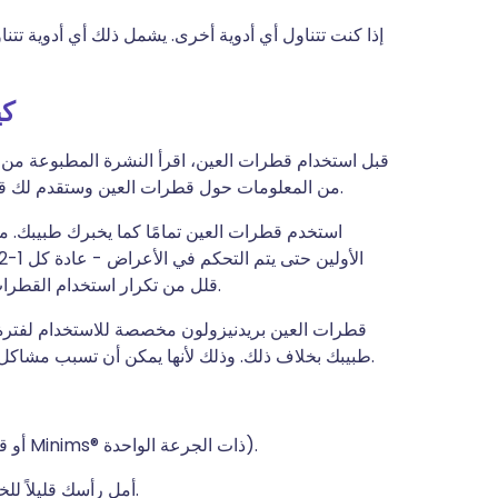
إذا كنت تتناول أي أدوية أخرى. يشمل ذلك أي أدوية تتن
كي
قبل استخدام قطرات العين، اقرأ النشرة المطبوعة من ا
من المعلومات حول قطرات العين وستقدم لك قائمة كاملة بالآثار الجانبية التي قد تواجهها عند استخدامها.
استخدم قطرات العين تمامًا كما يخبرك طبيبك. م
قلل من تكرار استخدام القطرات إلى أربع مرات في اليوم لبضعة أيام إضافية، ثم توقف.
قطرات العين بريدنيزولون مخصصة للاستخدام لفترة ق
طبيبك بخلاف ذلك. وذلك لأنها يمكن أن تسبب مشاكل داخل عينك عند استخدامها لفترة أطول من الموصى بها.
قم بإزالة الغطاء (أو قم بلف طرف الوحدة إذا كنت تستخدم Minims® ذات الجرعة الواحدة).
أمل رأسك قليلاً للخلف واسحب الجفن السفلي لعينك للأسفل لتشكيل جيب.