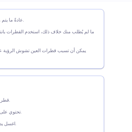
utsch
عادةً ما يتم وصف قطرات العين بريدنيزولون من قبل أخصائي العيون.
nçais
rtuguês
يمكن أن تسبب قطرات العين تشوش الرؤية عند و
🇱
enska
قطرات العين بريدنيزولون تعالج التهاب العين قصير الأمد.
تحتوي على كورتيكوستيرويد لتخفيف الالتهاب والاحمرار والتهيج.
اغسل يديك قبل استخدام القطرات ولا تلمس طرف القطارة.