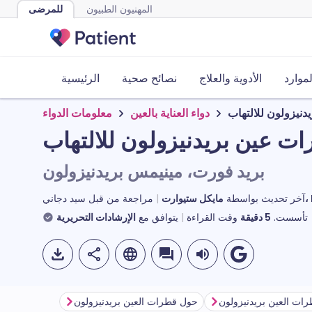
المهنيون الطبيون
للمرضى
لموارد
الأدوية والعلاج
نصائح صحية
الرئيسية
نيزولون للالتهاب
دواء العناية بالعين
معلومات الدواء
ت عين بريدنيزولون للالتهاب
بريد فورت، مينيمس بريدنيزولون
MR
آخر تحديث بواسطة
مراجعة من قبل
سيد دجاني
تأسست.
5
دقيقة
وقت القراءة
يتوافق مع
الإرشادات التحريرية
ات العين بريدنيزولون
حول قطرات العين بريدنيزولون