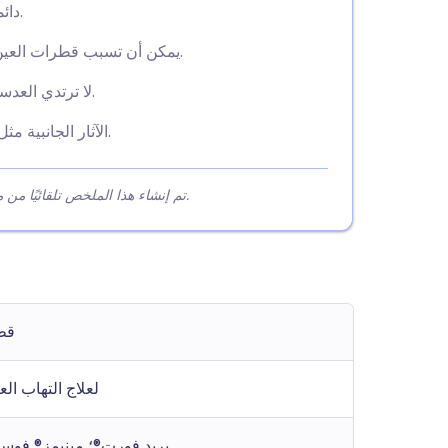
دائماً اتبع تعليمات طبيبك بشأن الجرعة ومدة الاستخدام.
يمكن أن تسبب قطرات العين رؤية ضبابية، لذا تأكد من وضوح الرؤية قبل القيادة.
لا ترتدي العدسات اللاصقة اللينة أثناء استخدام هذه القطرات للعين.
الآثار الجانبية مثل التهيج الخفيف وتشوش الرؤية عادة ما تكون مؤقتة.
تم إنشاء هذا الملخص تلقائيًا من محتوى المقالة لمساعدة القراء على فهم النقاط الرئيسية بسرعة.
قط
لعلاج التهاب الع
بريد فورت®؛ مينيمز® فوسف