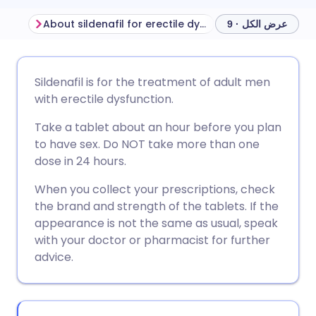
About sildenafil for erectile dysfunction
Before taking sil
عرض الكل · 9
مشاركة عبر البريد الإلكتروني
🇬🇧 English
🇩🇪 Deutsch
Sildenafil is for the treatment of adult men
with erectile dysfunction.
مشاركة عبر فيسبوك
🇪🇸 Español
🇫🇷 Français
Take a tablet about an hour before you plan
to have sex. Do NOT take more than one
مشاركة عبر لينكد إن
🇮🇹 Italiano
🇵🇹 Portugu
dose in 24 hours.
When you collect your prescriptions, check
🇮🇳 हिन्दी
مشاركة عبر X
🇮🇱 עברית
the brand and strength of the tablets. If the
appearance is not the same as usual, speak
مشاركة عبر واتساب
🇸🇦 عربي
🇸🇪 Svenska
with your doctor or pharmacist for further
advice.
نسخ الرابط