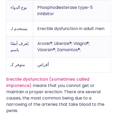
نوع الدواء
Phosphodiesterase type-5
inhibitor
يستخدم لـ
Erectile dysfunction in adult men
يُعرف أيضًا
Aronix®; Liberize®; Viagra®;
باسم
Vizarsin®; Zamantos®;
أقراص
متوفر كـ
Erectile dysfunction (sometimes called
impotence)
means that you cannot get or
maintain a proper erection. There are several
causes, the most common being due to a
narrowing of the arteries that take blood to the
penis.